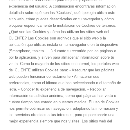
3 + 5
=
experiencia del usuario. A continuación encontrarás información
ENVIAR MENSAJE
detallada sobre qué son las “Cookies”, qué tipología utiliza este
sitio web, cómo puedes desactivarlas en tu navegador y cómo
bloquear específicamente la instalación de Cookies de terceros.
¿Qué son las Cookies y cómo las utilizan los sitios web del
CLIENTE? Las Cookies son archivos que el sitio web o la
aplicación que utilizas instala en tu navegador o en tu dispositivo
(Smartphone, tableta……) durante tu recorrido por las páginas o
por la aplicación, y sirven para almacenar información sobre tu
visita. Como la mayoría de los sitios en internet, los portales web
del CLIENTE utilizan Cookies para: • Asegurar que las páginas
web pueden funcionar correctamente • Almacenar sus
preferencias, como el idioma que has seleccionado o el tamaño de
&#xe081;
Avda. Zarautz, 64 - Bajo trasera
letra. • Conocer tu experiencia de navegación. • Recopilar
información estadística anónima, como qué páginas has visto o
&#xe090;
943 31 41 22
cuánto tiempo has estado en nuestros medios. El uso de Cookies
nos permite optimizar su navegación, adaptando la información y
&#xe076;
info@housepluscrd.com
los servicios ofrecidos a tus intereses, para proporcionarte una
mejor experiencia siempre que nos visites. Los sitios web del
CLIENTE utilizan Cookies para funcionar, adaptar y facilitar al